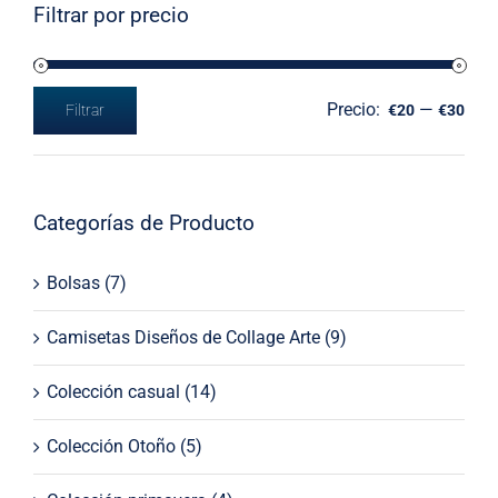
Filtrar por precio
Precio:
—
Filtrar
€20
€30
Precio
Precio
mínimo
máximo
Categorías de Producto
Bolsas
(7)
Camisetas Diseños de Collage Arte
(9)
Colección casual
(14)
Colección Otoño
(5)