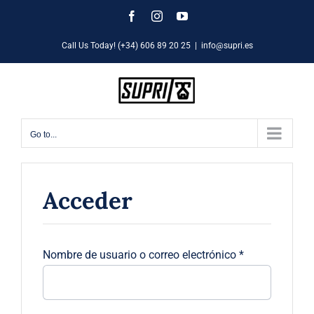
Skip
Facebook
Instagram
YouTube
to
Call Us Today! (+34) 606 89 20 25
|
info@supri.es
content
Go to...
Acceder
Obligatorio
Nombre de usuario o correo electrónico
*