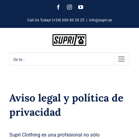
Skip
Facebook
Instagram
YouTube
to
Call Us Today! (+34) 606 89 20 25
|
info@supri.es
content
Go to...
Aviso legal y política de
privacidad
Supri Clothing es una profesional no sólo