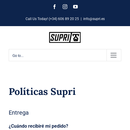
Skip
Facebook
Instagram
YouTube
to
Call Us Today! (+34) 606 89 20 25
|
info@supri.es
content
Go to...
Políticas Supri
Entrega
¿Cuándo recibiré mi pedido?