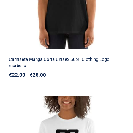
Camiseta Manga Corta Unisex Supri Clothing Logo
marbella
Rango
€
22.00
-
€
25.00
de
precios:
desde
€22.00
hasta
€25.00