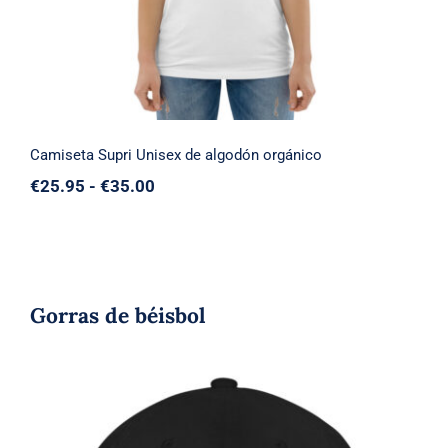
Camiseta Supri Unisex de algodón orgánico
Rango
€
25.95
-
€
35.00
de
precios:
desde
€25.95
hasta
€35.00
Gorras de béisbol