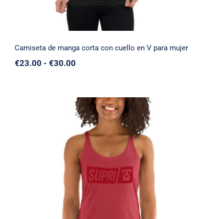
Camiseta de manga corta con cuello en V para mujer
Rango
€
23.00
-
€
30.00
de
precios:
desde
€23.00
hasta
€30.00
Camiseta para mujer con el logotipo de
Supri