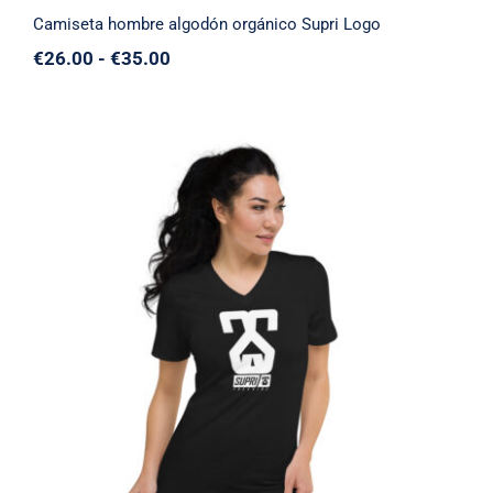
Camiseta hombre algodón orgánico Supri Logo
Rango
€
26.00
-
€
35.00
de
precios:
desde
€26.00
hasta
€35.00
Camiseta de manga corta con cuello en V
para mujer