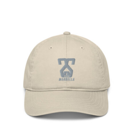
Gorra de Béisbol Orgánica con Logo
Marbella y Supri