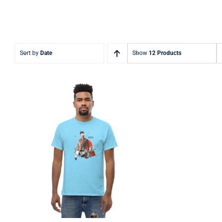
Sort by
Date
Show
12 Products
Collage clásico de
camisetas de verano para
hombres Art by Supri