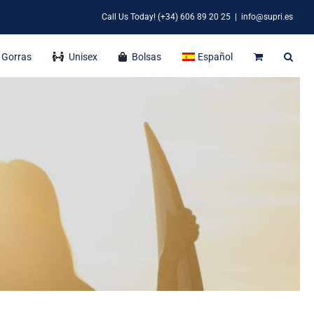
Call Us Today! (+34) 606 89 20 25
|
info@supri.es
Gorras
Unisex
Bolsas
Español