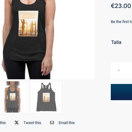
€
23.00
Be the first 
Talla
this
Tweet this
Email this