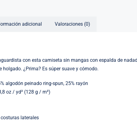
formación adicional
Valoraciones (0)
anguardista con esta camiseta sin mangas con espalda de nadad
te holgado. ¿Prima? Es súper suave y cómodo.
25% algodón peinado ring-spun, 25% rayón
 3,8 oz / yd² (128 g / m²)
 costuras laterales