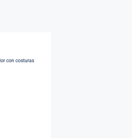
cantidad
or con costuras