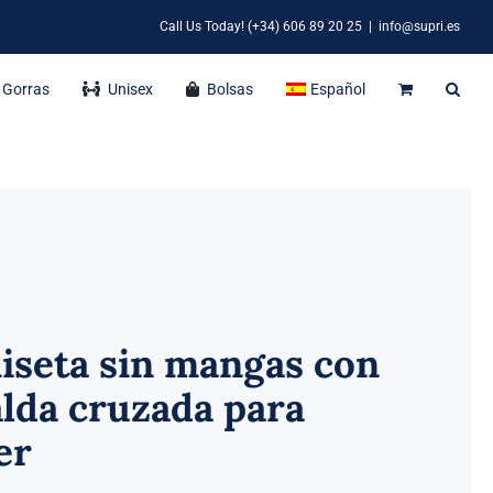
Call Us Today! (+34) 606 89 20 25
|
info@supri.es
Gorras
Unisex
Bolsas
Español
iseta sin mangas con
lda cruzada para
er