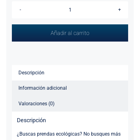
Camiseta
reciclada
unisex
Añadir al carrito
Coleccion
de
Verano
2022
Descripción
cantidad
Información adicional
Valoraciones (0)
Descripción
¿Buscas prendas ecológicas? No busques más