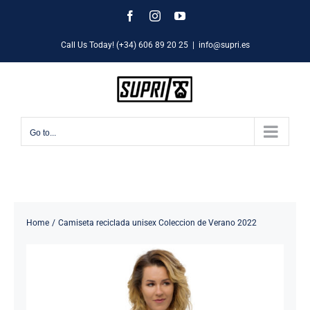
Skip
Facebook
Instagram
YouTube
to
Call Us Today! (+34) 606 89 20 25
|
info@supri.es
content
Go to...
Home
Camiseta reciclada unisex Coleccion de Verano 2022