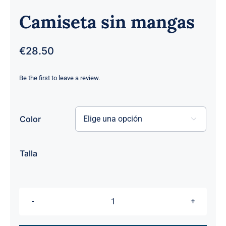
Camiseta sin mangas
€
28.50
Be the first to leave a review.
Color


Talla
Camiseta
sin