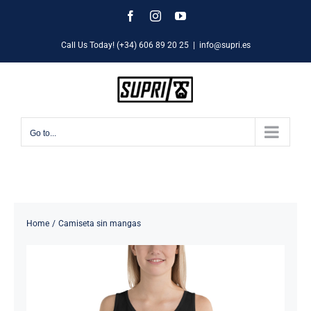
Skip
Facebook
Instagram
YouTube
to
Call Us Today! (+34) 606 89 20 25
|
info@supri.es
content
Go to...
Home
Camiseta sin mangas