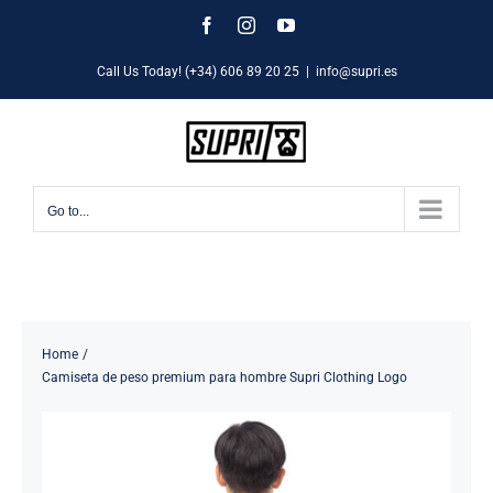
Skip
Facebook
Instagram
YouTube
to
Call Us Today! (+34) 606 89 20 25
|
info@supri.es
content
Go to...
Home
Camiseta de peso premium para hombre Supri Clothing Logo