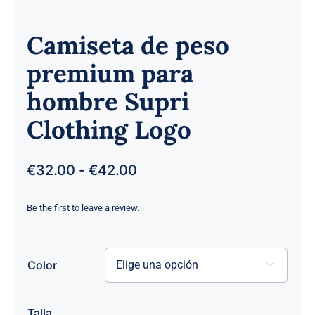
Camiseta de peso
premium para
hombre Supri
Clothing Logo
Rango
€
32.00
-
€
42.00
de
precios:
Be the first to leave a review.
desde
€32.00
hasta
Color

€42.00

Talla