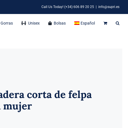
Call Us Today! (+34) 606 89 20 25
|
info@supri.es
Gorras
Unisex
Bolsas
Español
dera corta de felpa
a mujer