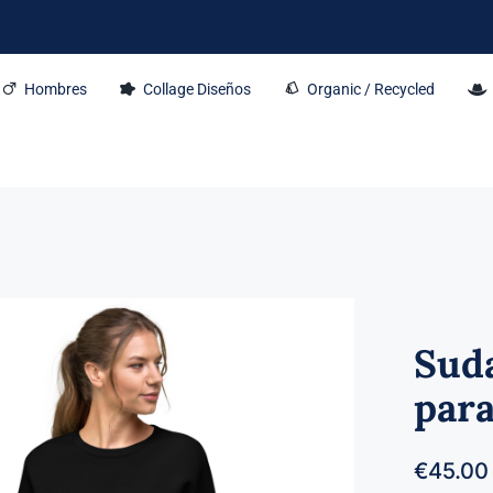
Hombres
Collage Diseños
Organic / Recycled
Suda
par
€
45.00