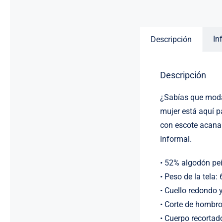
In
Descripción
Descripción
¿Sabías que moda
mujer está aquí p
con escote acanal
informal.
• 52% algodón pei
• Peso de la tela:
• Cuello redondo
• Corte de hombr
• Cuerpo recortad