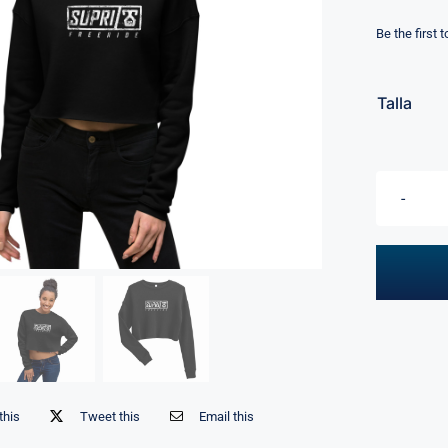
Be the first 
Talla
this
Tweet this
Email this