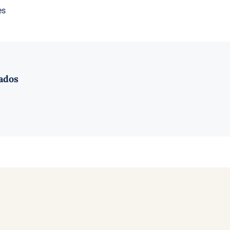
es
ados