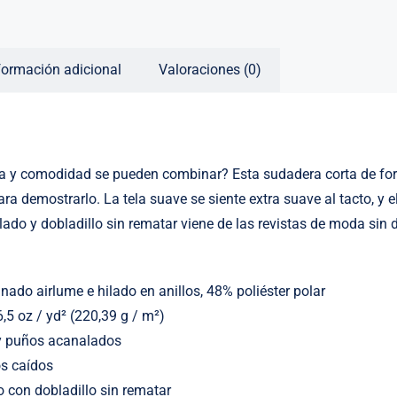
formación adicional
Valoraciones (0)
 y comodidad se pueden combinar? Esta sudadera corta de forr
ara demostrarlo. La tela suave se siente extra suave al tacto, y 
ado y dobladillo sin rematar viene de las revistas de moda sin d
nado airlume e hilado en anillos, 48% poliéster polar
 6,5 oz / yd² (220,39 g / m²)
 y puños acanalados
os caídos
o con dobladillo sin rematar