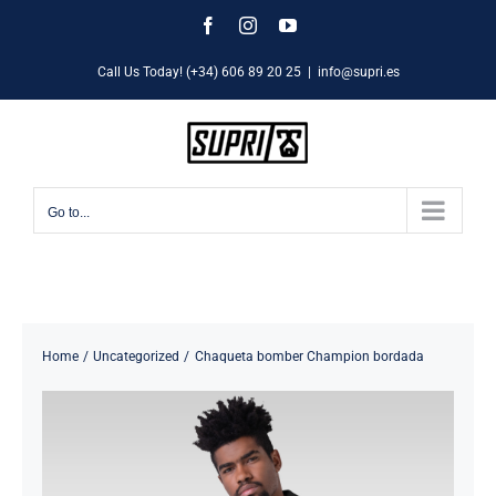
Skip
Facebook
Instagram
YouTube
to
Call Us Today! (+34) 606 89 20 25
|
info@supri.es
content
Go to...
Home
Uncategorized
Chaqueta bomber Champion bordada