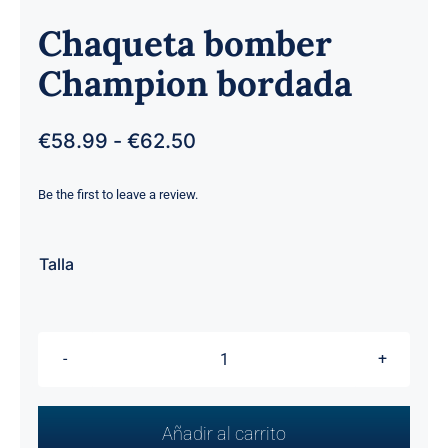
Chaqueta bomber
Champion bordada
Rango
€
58.99
-
€
62.50
de
precios:
Be the first to leave a review.
desde
€58.99

hasta
Talla
€62.50
Chaqueta
bomber
Champion
Añadir al carrito