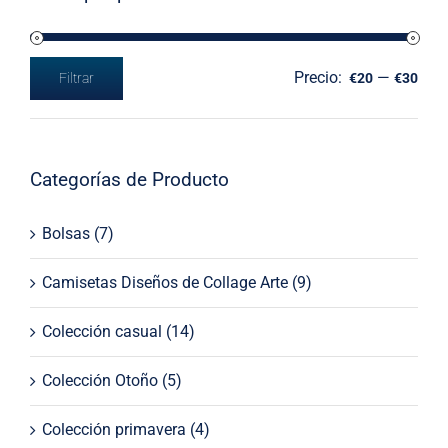
Precio:
—
Filtrar
€20
€30
Precio
Precio
mínimo
máximo
Categorías de Producto
Bolsas
(7)
Camisetas Diseños de Collage Arte
(9)
Colección casual
(14)
Colección Otoño
(5)
Colección primavera
(4)