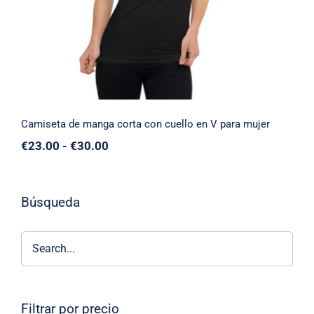
Camiseta de manga corta con cuello en V para mujer
Rango
€
23.00
-
€
30.00
de
precios:
desde
€23.00
Búsqueda
hasta
€30.00
Filtrar por precio