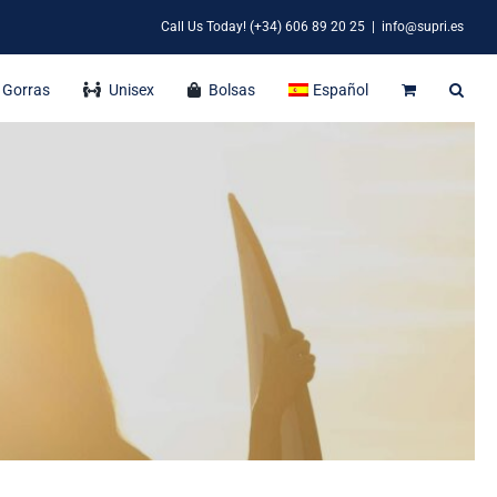
Call Us Today! (+34) 606 89 20 25
|
info@supri.es
Gorras
Unisex
Bolsas
Español