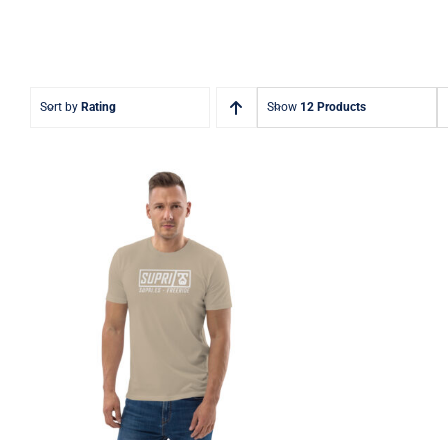
Sort by
Rating
Show
12 Products
Camiseta hombre algodón
orgánico Supri Logo