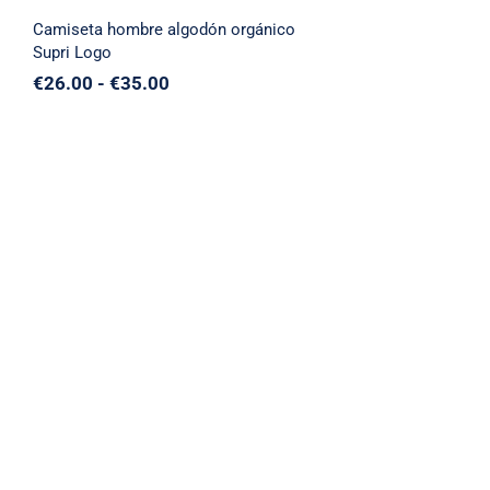
Camiseta hombre algodón orgánico
Supri Logo
Rango
€
26.00
-
€
35.00
de
precios:
desde
€26.00
hasta
€35.00